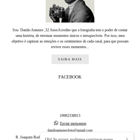
Sou Danilo Antunes ,32 AnosAcredito que a fotografia tem o poder de contar
uma história, de eternizar momentos únicos e inesquecíveis. Por isso, meu
objetivo é capturar as emoções e os sentimentos de cada casal, para que possam
reviver esses momentos...
SAIBA MAIS
FACEBOOK
19992338913
Enviar mensagem
daniloantunesfoto@gmail.com
R. Joaquim Rodrigues dos Reis, 29, 13366-122 - Residencial Flamboyant
Olá! Se quiser, podemos continuar nossa
✕