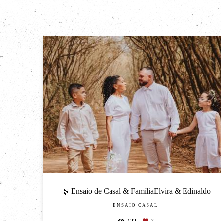
🌿 Ensaio de Casal & FamíliaElvira & Edinaldo
ENSAIO CASAL
122
3