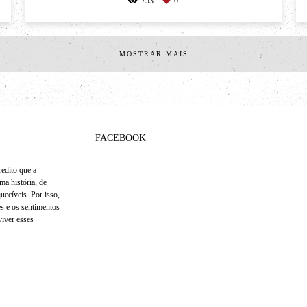
753
0
MOSTRAR MAIS
FACEBOOK
edito que a
ma história, de
uecíveis. Por isso,
s e os sentimentos
viver esses