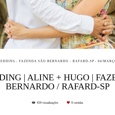
WEDDING
FAZENDA SÃO BERNARDO - RAFARD-SP
04/MARÇ
ING | ALINE + HUGO | FA
BERNARDO / RAFARD-SP
659
visualizações
0
curtidas