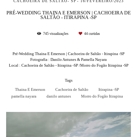
CACHOEIRA DE SALTÃO- SP
16/FEVEREIRO/2023
PRÉ-WEDDING THAINA E EMERSON | CACHOEIRA DE
SALTÃO - ITIRAPINA -SP
745
visualizações
44
curtidas
Pré-Wedding Thaina E Emerson | Cachoeira de Saltão - Itirapina -SP
Fotografia : Danilo Antunes & Pamella Nayara
Local : Cachoeira de Saltão - Itirapina -SP /Morro do Fogão Itirapina -SP
Tags
Thaina E Emerson
Cachoeira de Saltão
Itirapina -SP
pamella nayara
danilo antunes
Morro do Fogão Itirapina