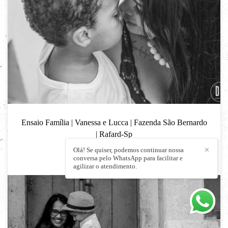
Ensaio Família | Vanessa e Lucca | Fazenda São Bernardo
| Rafard-Sp
ENSAIO FAMILÍA
Olá! Se quiser, podemos continuar nossa
✕
conversa pelo WhatsApp para facilitar e
691
13
agilizar o atendimento.