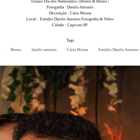
Ensaio Dia dos Namorados | Dennis & Bruno |
Fotografia : Danilo Antunes
Decoração : Cátia Moura
Local : Estúdio Danilo Antunes Fotografia & Video
Cidade : Capivari-SP
Tags
s
Bruno
danilo antunes
Cátia Moura
Estúdio Danilo Antunes 